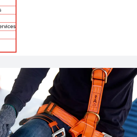
s
ervices